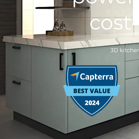
cost
3D kitche