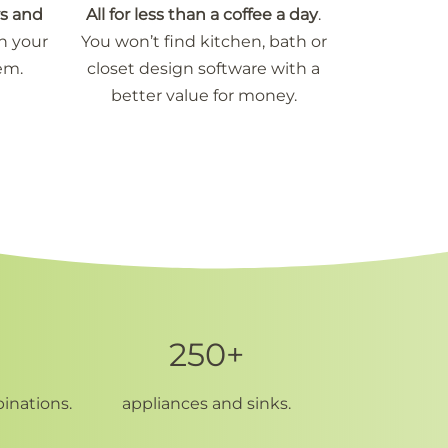
s and
All for less than a coffee a day
.
n your
You won’t find kitchen, bath or
em.
closet design software with a
better value for money.
250+
inations.
appliances and sinks.