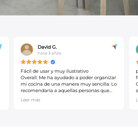
Amayra S.
hace 3 años
programa de diseño de cocinas practico y
r
facil de usar
o
Overall: mi experiencia es muy
satisfactoria, la verdad que despues de
u
años de uso no tengo queja Pros: su
Leer más
practicidad, es una herramienta de
r
ventas, sencillo de usar y muy funcional
Cons: no le veo contras, la verdad que
funciona muy bien, tanto el programa
como la asistencia tecnica cuando tengo
alguna duda. responden muy rapido.