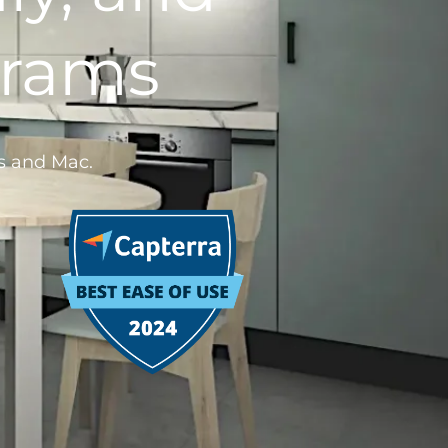
grams
s and Mac.