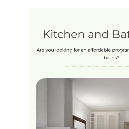
preliminar. Cons: Algunos comandos no
son fáciles de usar, pero con la práctica
acaban funcionando bien.
Kitchen and Ba
Are you looking for an affordable progr
baths?