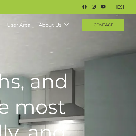
[ES]
User Area
About Us
CONTACT
hs, and
he most
ly, and