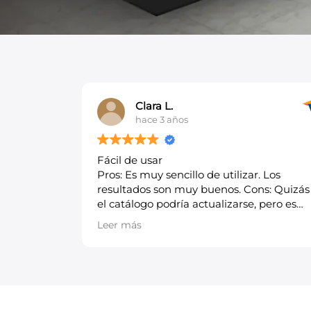
David G.
hace 3 años
Fácil de usar y muy ilustrativo
. Los
Overall: Me ha ayudado a poder organiza
ns: Quizás
mi cocina de una manera muy sencilla. L
 pero es
recomendaría a aquellas personas que
quieran saber cómo pueden amueblar s
Leer más
cocina y poder ver diferentes
configuraciones. Pros: Es muy fácil de usa
y da una vista muy clara de como va a
quedar tu modelo de cocina final.Tiene
muchas opciones, por lo que hace más
fácil ver como quedará el diseño