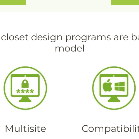
 closet design programs are b
model
Multisite
Compatibili