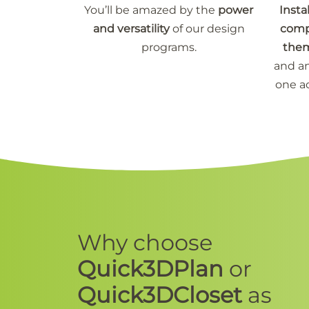
You’ll be amazed by the
power
Insta
and versatility
of our design
compu
programs.
the
and an
one ac
Why choose
Quick3DPlan
or
Quick3DCloset
as