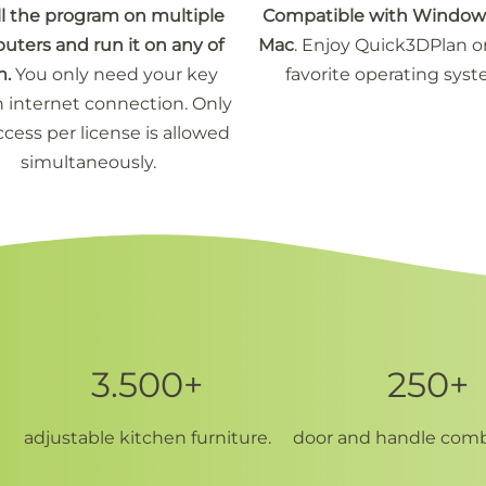
ll the program on multiple
Compatible with Window
ters and run it on any of
Mac
. Enjoy Quick3DPlan o
m.
You only need your key
favorite operating syst
 internet connection. Only
cess per license is allowed
simultaneously.
3.500+
250+
adjustable kitchen furniture.
door and handle comb