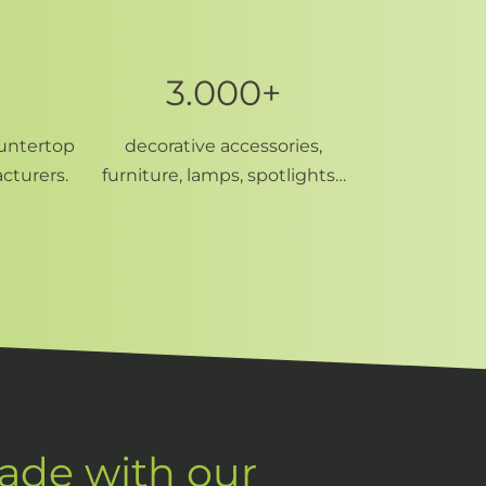
3.000+
ountertop
decorative accessories,
cturers.
furniture, lamps, spotlights…
made with our