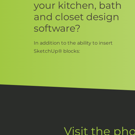
your kitchen, bath
and closet design
software?
In addition to the ability to insert
SketchUp®
blocks:
Visit the ph