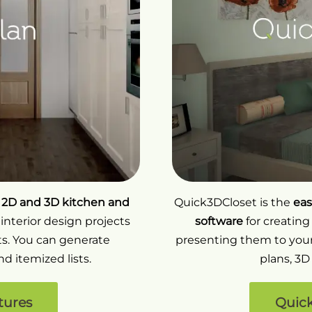
t 2D and 3D kitchen and
Quick3DCloset is the
eas
 interior design projects
software
for creating
ts. You can generate
presenting them to your
d itemized lists.
plans, 3D
tures
Quick