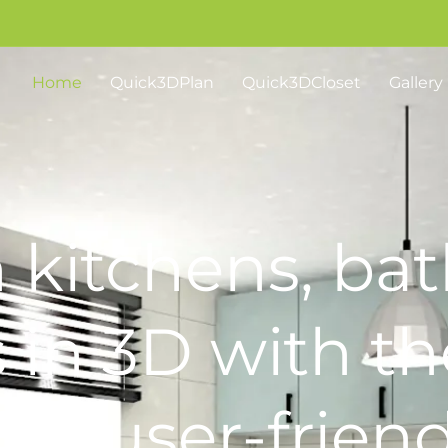
Home
Quick3DPlan
Quick3DCloset
Gallery
 kitchens, bat
s in 3D with t
ul, user-friend