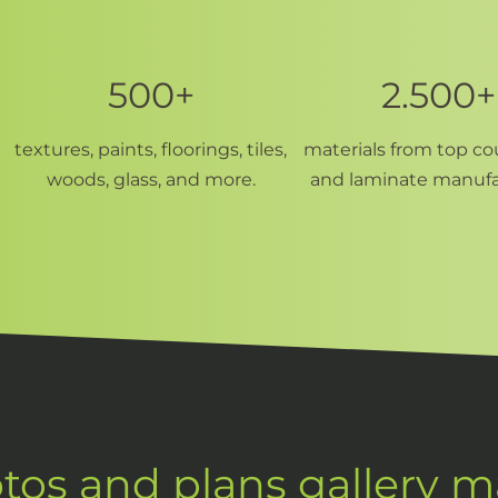
500+
2.500+
textures, paints, floorings, tiles,
materials from top c
woods, glass, and more.
and laminate manufa
otos and plans gallery 